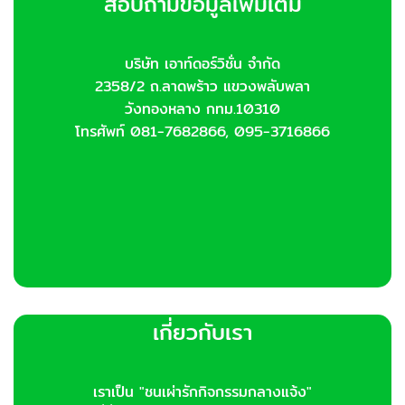
สอบถามข้อมูลเพิ่มเติม
may
be
chosen
บริษัท เอาท์ดอร์วิชั่น จำกัด
on
2358/2 ถ.ลาดพร้าว แขวงพลับพลา
the
product
วังทองหลาง กทม.10310
page
โทรศัพท์ 081-7682866, 095-3716866
เกี่ยวกับเรา
เราเป็น "ชนเผ่ารักกิจกรรมกลางแจ้ง"