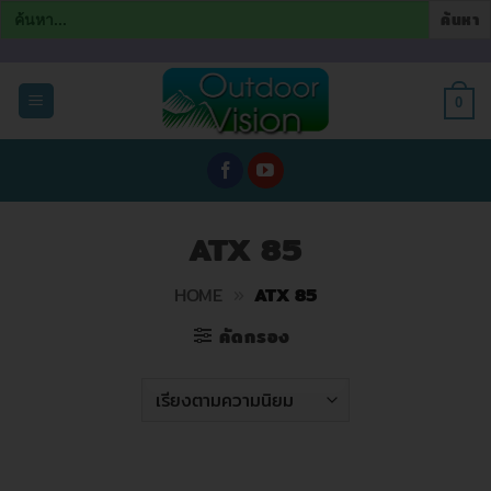
Search
for:
ข้าม
ไป
0
ยัง
เนื้อหา
ATX 85
HOME
»
ATX 85
คัดกรอง