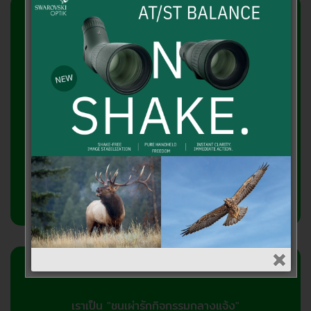
สอบถามข้อมูลเพิ่มเติม
บริษัท เอาท์ดอร์วิชั่น จำกัด
2358/2 ถ.ลาดพร้าว แขวงพลับพลา
วังทองหลาง กทม.10310
โทรศัพท์ 081-7682866, 095-3716866
เกี่ยวกับเรา
เราเป็น "ชนเผ่ารักกิจกรรมกลางแจ้ง"