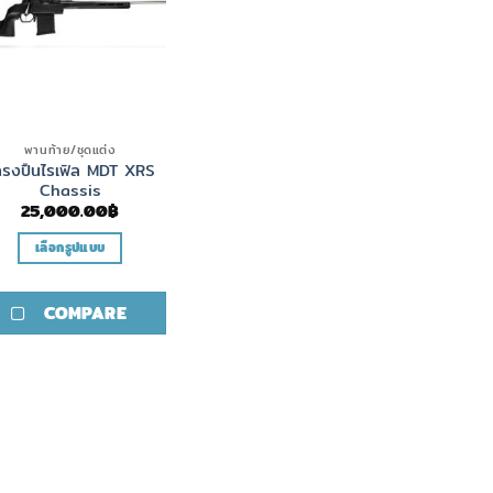
พานท้าย/ชุดแต่ง
ครงปืนไรเฟิล MDT XRS
Chassis
25,000.00
฿
เลือกรูปแบบ
This
product
COMPARE
has
multiple
variants.
The
options
may
be