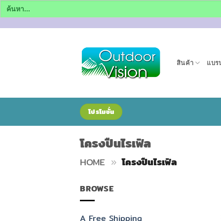
Search
for:
ข้าม
ไป
ยัง
สินค้า
แบรน
เนื้อหา
โปรโมชั่น
โครงปืนไรเฟิล
HOME
»
โครงปืนไรเฟิล
BROWSE
A Free Shipping