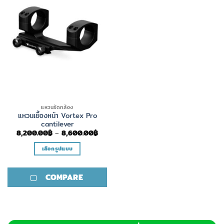
แหวนรัดกล้อง
แหวนเยื้องหน้า Vortex Pro
cantilever
Price
8,200.00
฿
–
8,600.00
฿
range:
8,200.00฿
เลือกรูปแบบ
through
8,600.00฿
This
product
COMPARE
has
multiple
variants.
The
options