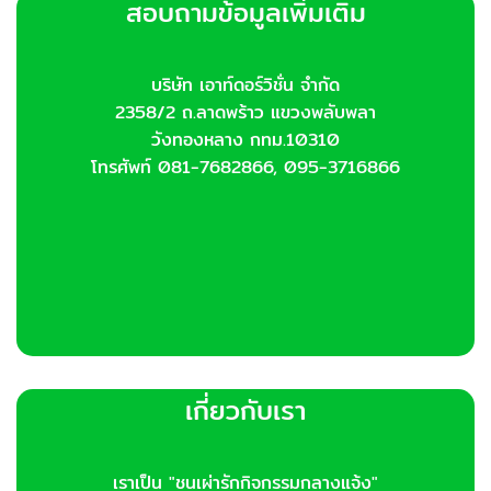
สอบถามข้อมูลเพิ่มเติม
may
be
chosen
บริษัท เอาท์ดอร์วิชั่น จำกัด
on
2358/2 ถ.ลาดพร้าว แขวงพลับพลา
the
product
วังทองหลาง กทม.10310
page
โทรศัพท์ 081-7682866, 095-3716866
เกี่ยวกับเรา
เราเป็น "ชนเผ่ารักกิจกรรมกลางแจ้ง"