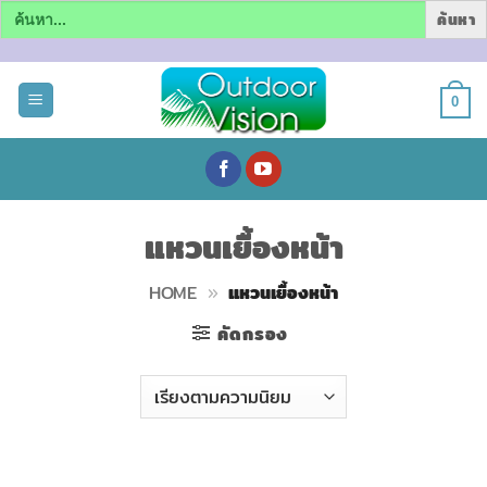
Search
for:
ข้าม
ไป
0
ยัง
เนื้อหา
แหวนเยื้องหน้า
HOME
»
แหวนเยื้องหน้า
คัดกรอง