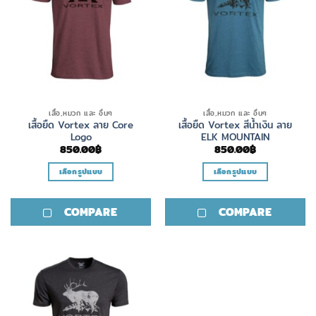
เสื้อ,หมวก และ อื่นๆ
เสื้อ,หมวก และ อื่นๆ
เสื้อยืด Vortex ลาย Core
เสื้อยืด Vortex สีน้ำเงิน ลาย
Logo
ELK MOUNTAIN
850.00
฿
850.00
฿
เลือกรูปแบบ
เลือกรูปแบบ
This
This
product
product
COMPARE
COMPARE
has
has
multiple
multiple
variants.
variants.
The
The
options
options
may
may
be
be