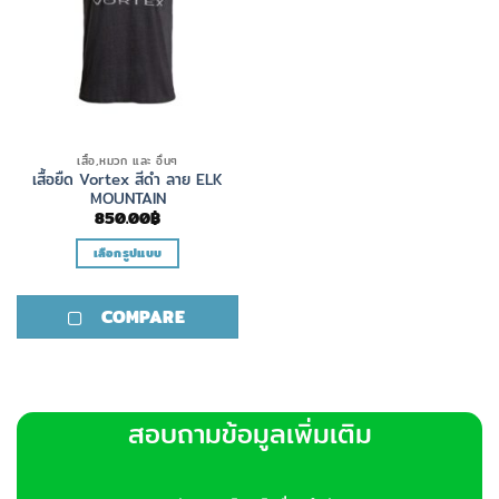
chosen
chosen
on
on
the
the
product
product
page
page
เสื้อ,หมวก และ อื่นๆ
เสื้อยืด Vortex สีดำ ลาย ELK
MOUNTAIN
850.00
฿
เลือกรูปแบบ
This
product
COMPARE
has
multiple
variants.
The
options
สอบถามข้อมูลเพิ่มเติม
may
be
chosen