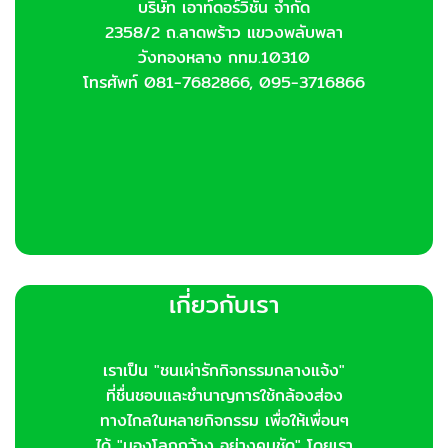
บริษัท เอาท์ดอร์วิชั่น จำกัด
on
2358/2 ถ.ลาดพร้าว แขวงพลับพลา
the
product
วังทองหลาง กทม.10310
page
โทรศัพท์ 081-7682866, 095-3716866
เกี่ยวกับเรา
เราเป็น "ชนเผ่ารักกิจกรรมกลางแจ้ง"
ที่ชื่นชอบและชำนาญการใช้กล้องส่อง
ทางไกลในหลายกิจกรรม เพื่อให้เพื่อนๆ
ได้ "มองโลกกว้าง..อย่างคมชัด" โดยเรา