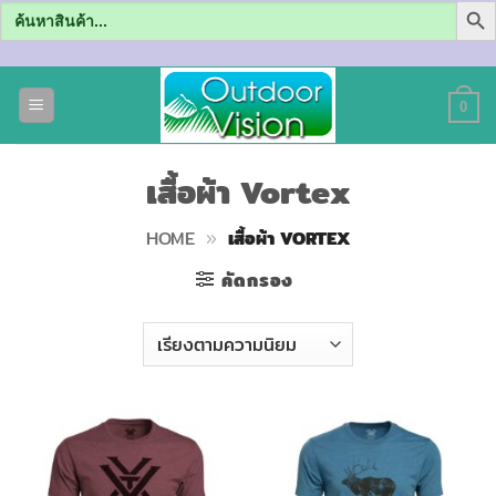
Search
for:
ข้าม
ไป
0
ยัง
เนื้อหา
เสื้อผ้า Vortex
HOME
»
เสื้อผ้า VORTEX
คัดกรอง