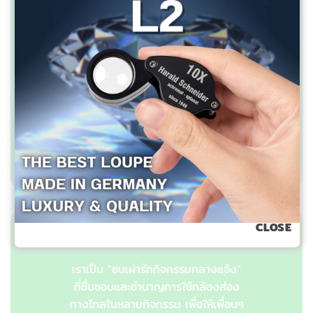
บริษัท เอาท์ดอร์วิชั่น จำกัด
2358/2 ถ.ลาดพร้าว แขวงพลับพลา
วังทองหลาง กทม.10310
โทรศัพท์ 081-7682866, 095-3716866
เกี่ยวกับเรา
CLOSE
เราเป็น "ชนเผ่ารักกิจกรรมกลางแจ้ง"
ที่ชื่นชอบและชำนาญการใช้กล้องส่อง
ทางไกลในหลายกิจกรรม เพื่อให้เพื่อนๆ