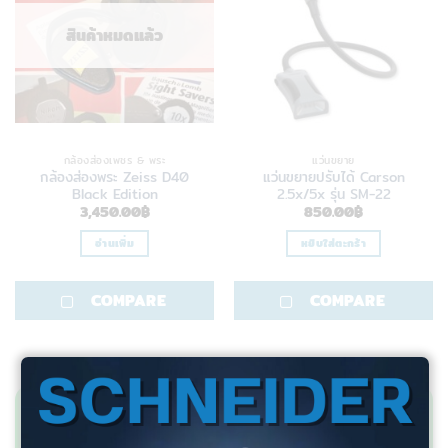
สินค้าหมดแล้ว
กล้องส่องเพชร & พระ
แว่นขยาย
กล้องส่องพระ Zeiss D40
แว่นขยายปรับได้ Carson
Black Edition
2.5x/5x รุ่น SM-22
3,450.00
฿
850.00
฿
อ่านเพิ่ม
หยิบใส่ตะกร้า
COMPARE
COMPARE
สอบถามข้อมูลเพิ่มเติม