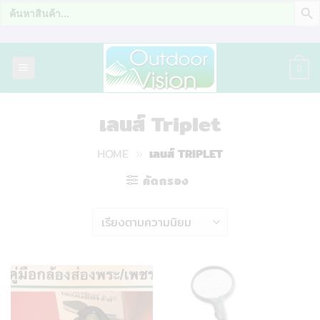
Search
for:
ข้าม
ไป
0
ยัง
เนื้อหา
เลนส์ Triplet
HOME
»
เลนส์ TRIPLET
คัดกรอง