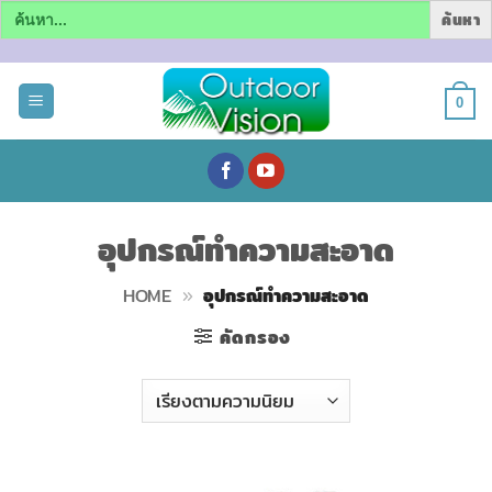
Search
for:
ข้าม
ไป
0
ยัง
เนื้อหา
อุปกรณ์ทำความสะอาด
HOME
»
อุปกรณ์ทำความสะอาด
คัดกรอง