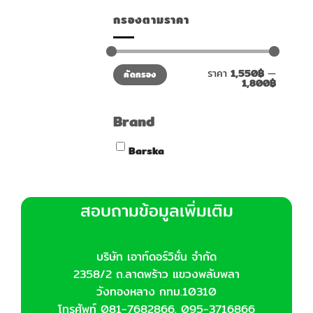
กรองตามราคา
ราคา
ราคา
ราคา
1,550฿
—
คัดกรอง
ต่ำ
สูงสุด
1,800฿
สุด
Brand
Barska
สอบถามข้อมูลเพิ่มเติม
บริษัท เอาท์ดอร์วิชั่น จำกัด
2358/2 ถ.ลาดพร้าว แขวงพลับพลา
วังทองหลาง กทม.10310
โทรศัพท์ 081-7682866, 095-3716866