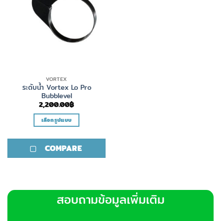
VORTEX
ระดับน้ำ Vortex Lo Pro
Bubblevel
2,200.00
฿
เลือกรูปแบบ
This
product
COMPARE
has
multiple
variants.
The
options
สอบถามข้อมูลเพิ่มเติม
may
be