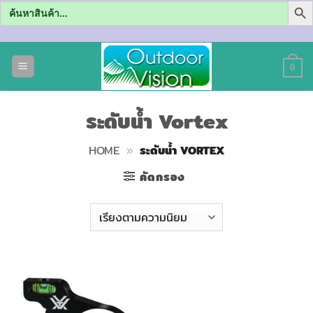
Search
for:
ข้าม
ไป
0
ยัง
เนื้อหา
ระดับน้ำ Vortex
HOME
»
ระดับน้ำ VORTEX
คัดกรอง