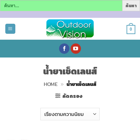
Search
for:
ข้าม
ไป
0
ยัง
เนื้อหา
น้ำยาเช็ดเลนส์
HOME
»
น้ำยาเช็ดเลนส์
คัดกรอง