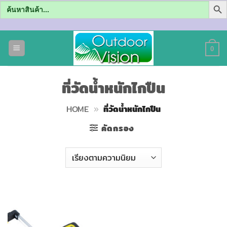
Search
for:
ข้าม
ไป
0
ยัง
เนื้อหา
ที่วัดน้ำหนักไกปืน
HOME
»
ที่วัดน้ำหนักไกปืน
คัดกรอง