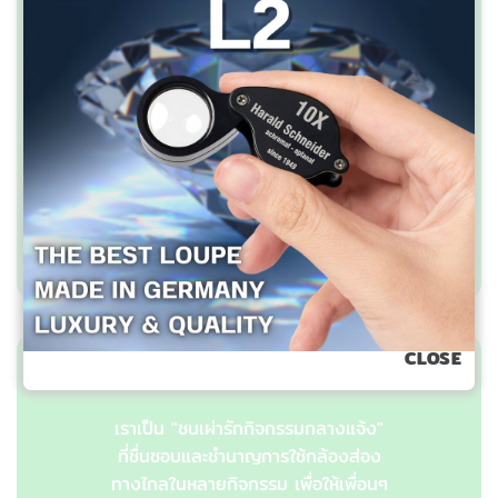
บริษัท เอาท์ดอร์วิชั่น จำกัด
2358/2 ถ.ลาดพร้าว แขวงพลับพลา
วังทองหลาง กทม.10310
โทรศัพท์ 081-7682866, 095-3716866
เกี่ยวกับเรา
CLOSE
เราเป็น "ชนเผ่ารักกิจกรรมกลางแจ้ง"
ที่ชื่นชอบและชำนาญการใช้กล้องส่อง
ทางไกลในหลายกิจกรรม เพื่อให้เพื่อนๆ