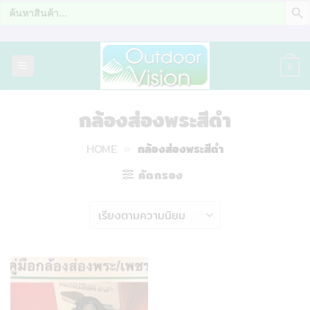
Search
for:
ข้าม
ไป
0
ยัง
เนื้อหา
กล้องส่องพระสีดำ
HOME
»
กล้องส่องพระสีดำ
คัดกรอง