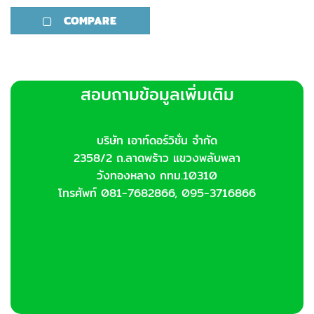
product
COMPARE
has
multiple
variants.
The
options
สอบถามข้อมูลเพิ่มเติม
may
be
chosen
บริษัท เอาท์ดอร์วิชั่น จำกัด
on
2358/2 ถ.ลาดพร้าว แขวงพลับพลา
the
product
วังทองหลาง กทม.10310
page
โทรศัพท์ 081-7682866, 095-3716866