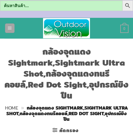
Search
for:
ข้าม
ไป
0
ยัง
เนื้อหา
กล้องจุดแดง
Sightmark,Sightmark Ultra
Shot,กล้องจุดแดงทนรี
คอยล์,Red Dot Sight,อุปกรณ์ยิง
ปืน
HOME
»
กล้องจุดแดง SIGHTMARK,SIGHTMARK ULTRA
SHOT,กล้องจุดแดงทนรีคอยล์,RED DOT SIGHT,อุปกรณ์ยิง
ปืน
คัดกรอง