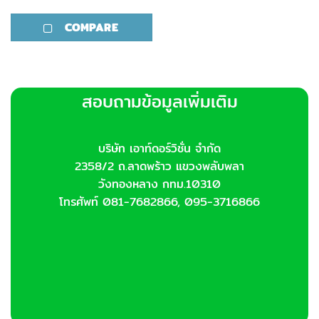
6,500.00฿
This
product
COMPARE
has
multiple
variants.
The
options
สอบถามข้อมูลเพิ่มเติม
may
be
chosen
บริษัท เอาท์ดอร์วิชั่น จำกัด
on
2358/2 ถ.ลาดพร้าว แขวงพลับพลา
the
product
วังทองหลาง กทม.10310
page
โทรศัพท์ 081-7682866, 095-3716866