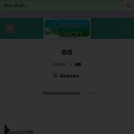
Search
for:
ข้าม
ไป
0
ยัง
เนื้อหา
66
HOME
»
66
คัดกรอง