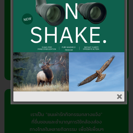
บริษัท เอาท์ดอร์วิชั่น จำกัด
2358/2 ถ.ลาดพร้าว แขวงพลับพลา
วังทองหลาง กทม.10310
โทรศัพท์ 081-7682866, 095-3716866
เกี่ยวกับเรา
เราเป็น "ชนเผ่ารักกิจกรรมกลางแจ้ง"
ที่ชื่นชอบและชำนาญการใช้กล้องส่อง
ทางไกลในหลายกิจกรรม เพื่อให้เพื่อนๆ