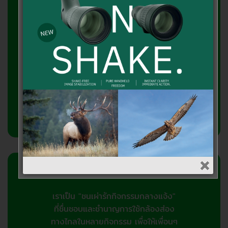
บริษัท เอาท์ดอร์วิชั่น จำกัด
2358/2 ถ.ลาดพร้าว แขวงพลับพลา
วังทองหลาง กทม.10310
โทรศัพท์ 081-7682866, 095-3716866
เกี่ยวกับเรา
เราเป็น "ชนเผ่ารักกิจกรรมกลางแจ้ง"
ที่ชื่นชอบและชำนาญการใช้กล้องส่อง
ทางไกลในหลายกิจกรรม เพื่อให้เพื่อนๆ