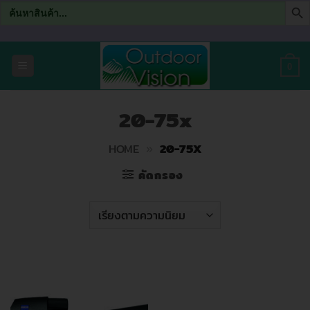
Search
for:
ข้าม
ไป
0
ยัง
เนื้อหา
20-75x
HOME
»
20-75X
คัดกรอง