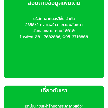
สอบถามข้อมูลเพิ่มเติม
may
be
chosen
บริษัท เอาท์ดอร์วิชั่น จำกัด
on
2358/2 ถ.ลาดพร้าว แขวงพลับพลา
the
product
วังทองหลาง กทม.10310
page
โทรศัพท์ 081-7682866, 095-3716866
เกี่ยวกับเรา
เราเป็น "ชนเผ่ารักกิจกรรมกลางแจ้ง"