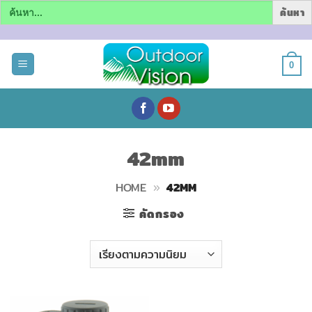
Search
for:
ข้าม
ไป
0
ยัง
เนื้อหา
42mm
HOME
»
42MM
คัดกรอง