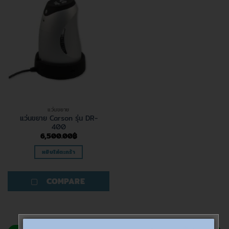
แว่นขยาย
แว่นขยาย Carson รุ่น DR-
400
6,500.00
฿
หยิบใส่ตะกร้า
COMPARE