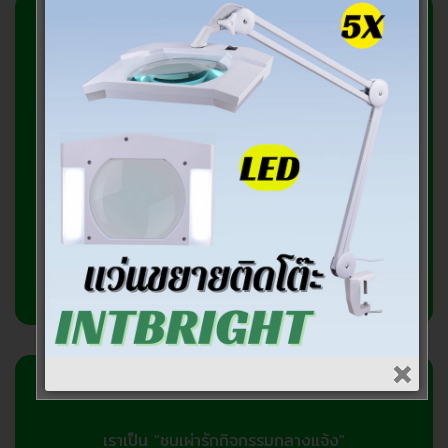
สอบถามข้อมูลเพิ่มเติม
บริษัท เอาท์ดอร์วิชั่น จำกัด
2358/2 ถ.ลาดพร้าว แขวงพลับพลา
วังทองหลาง กทม.10310
โทรศัพท์ 081-7682866, 095-3716866
เกี่ยวกับเรา
เราเป็น "ชนเผ่ารักกิจกรรมกลางแจ้ง"