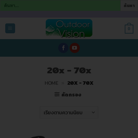
Search
for:
ข้าม
ไป
0
ยัง
เนื้อหา
20x - 70x
HOME
»
20X - 70X
คัดกรอง