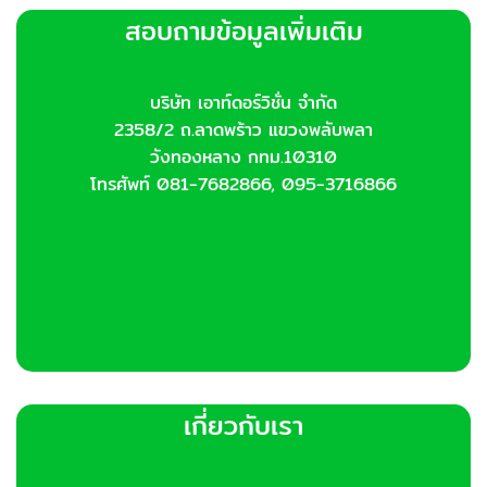
options
สอบถามข้อมูลเพิ่มเติม
may
be
chosen
บริษัท เอาท์ดอร์วิชั่น จำกัด
on
2358/2 ถ.ลาดพร้าว แขวงพลับพลา
the
product
วังทองหลาง กทม.10310
page
โทรศัพท์ 081-7682866, 095-3716866
เกี่ยวกับเรา