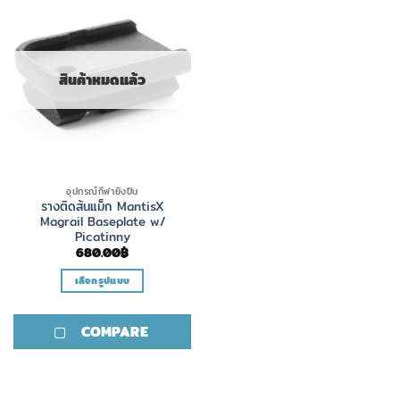
สินค้าหมดแล้ว
อุปกรณ์กีฬายิงปืน
รางติดส้นแม็ก MantisX
Magrail Baseplate w/
Picatinny
680.00
฿
เลือกรูปแบบ
This
product
COMPARE
has
multiple
variants.
The