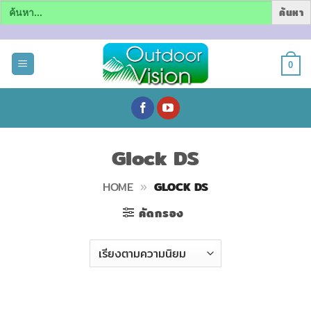
Search
for:
ข้าม
ไป
0
ยัง
เนื้อหา
Glock DS
HOME
»
GLOCK DS
คัดกรอง