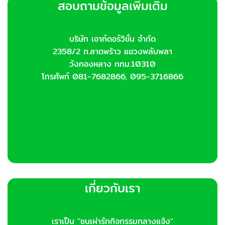
สอบถามข้อมูลเพิ่มเติม
may
may
be
be
chosen
chosen
บริษัท เอาท์ดอร์วิชั่น จำกัด
on
on
2358/2 ถ.ลาดพร้าว แขวงพลับพลา
the
the
product
product
วังทองหลาง กทม.10310
page
page
โทรศัพท์ 081-7682866, 095-3716866
เกี่ยวกับเรา
เราเป็น "ชนเผ่ารักกิจกรรมกลางแจ้ง"