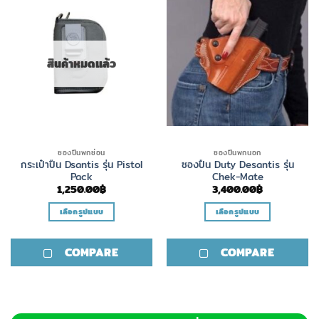
สินค้าหมดแล้ว
ซองปืนพกซ่อน
ซองปืนพกนอก
กระเป๋าปืน Dsantis รุ่น Pistol
ซองปืน Duty Desantis รุ่น
Pack
Chek-Mate
1,250.00
฿
3,400.00
฿
เลือกรูปแบบ
เลือกรูปแบบ
This
This
product
product
COMPARE
COMPARE
has
has
multiple
multiple
variants.
variants.
The
The
options
options