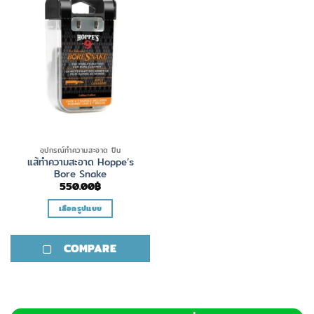
อุปกรณ์ทำความสะอาด ปืน
แส้ทำความสะอาด Hoppe’s
Bore Snake
550.00
฿
เลือกรูปแบบ
This
product
COMPARE
has
multiple
variants.
The
options