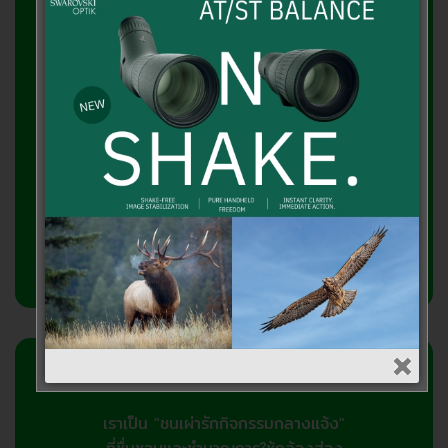
may
be
chosen
บริษัท เอาท์ดอร์วิชั่น จำกัด
on
2358/2 ถ.ลาดพร้าว แขวงพลับพลา
the
product
วังทองหลาง กทม.10310
page
โทรศัพท์ 081-7682866, 095-3716866
เกี่ยวกับเรา
เราเป็น "ชนเผ่ารักกิจกรรมกลางแจ้ง"