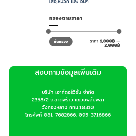
เสื้อ,หมวก และ อื่นๆ
กรองตามราคา
ราคา
ราคา
ราคา
1,800฿
—
คัดกรอง
ต่ำ
สูงสุด
2,000฿
สุด
สอบถามข้อมูลเพิ่มเติม
บริษัท เอาท์ดอร์วิชั่น จำกัด
2358/2 ถ.ลาดพร้าว แขวงพลับพลา
วังทองหลาง กทม.10310
โทรศัพท์ 081-7682866, 095-3716866