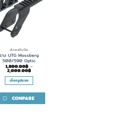
ส่วนเสริมปืน
ราง UTG Mossberg
500/590 Optic
1,800.00
฿
–
Price
2,000.00
฿
range:
1,800.00฿
เลือกรูปแบบ
through
2,000.00฿
This
product
COMPARE
has
multiple
variants.
The
options