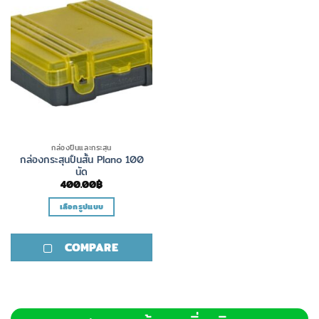
กล่องปืนและกระสุน
กล่องกระสุนปืนสั้น Plano 100
นัด
400.00
฿
เลือกรูปแบบ
This
product
COMPARE
has
multiple
variants.
The
options