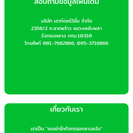
สอบถามข้อมูลเพิ่มเติม
may
be
chosen
บริษัท เอาท์ดอร์วิชั่น จำกัด
on
2358/2 ถ.ลาดพร้าว แขวงพลับพลา
the
product
วังทองหลาง กทม.10310
page
โทรศัพท์ 081-7682866, 095-3716866
เกี่ยวกับเรา
เราเป็น "ชนเผ่ารักกิจกรรมกลางแจ้ง"