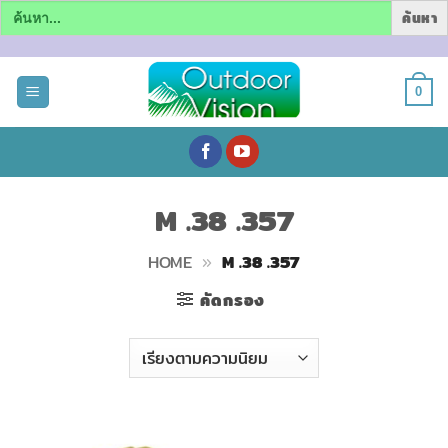
Search
for:
ข้าม
ไป
0
ยัง
เนื้อหา
M .38 .357
HOME
»
M .38 .357
คัดกรอง