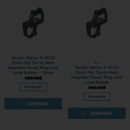
Vector Optics X-ACCU
Quick-flip Turret Mark
อื่นๆ
Vector Optics X-ACCU
Magnifier Mount Ring with
Quick-flip Turret Mark
Level Bubble – 30mm
Magnifier Mount Ring with
900.00
฿
Level Bubble
หยิบใส่ตะกร้า
900.00
฿
เลือกรูปแบบ
This
COMPARE
product
COMPARE
has
multiple
variants.