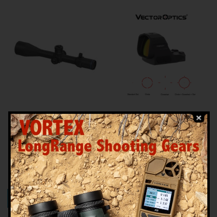
กล้องไรเฟิลสโคป
กล้องจุดแดง
กล้อง Vector Optics รุ่น
กล้องจุดแดง Vector Optics
Tauron 5-50×60 ED SFP
Frenzy FLEX 24×29 MRT
0.05 mrad
Red Dot Sight
25,900.00
฿
7,400.00
฿
หยิบใส่ตะกร้า
หยิบใส่ตะกร้า
COMPARE
COMPARE