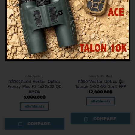
กล้องจุดแดง
กล้องไรเฟิลสโคป
กล้องจุดแดง Vector Optics
กล้อง Vector Optics รุ่น
Frenzy Plus F3 1x22x32 QD
Tauron 5-30×56 GenII FFP
6MOA
12,800.00
฿
6,000.00
฿
หยิบใส่ตะกร้า
หยิบใส่ตะกร้า
COMPARE
COMPARE