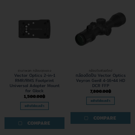
The
options
may
be
chosen
on
the
product
page
ราง/เพลท กล้องจุดแดง
กล้องไรเฟิลสโคป
Vector Optics 2-in-1
กล้องติดปืน Vector Optics
RMR/RMS Footprint
Veyron GenII 4-16×44 HD
Universal Adapter Mount
DCR FFP
for Glock
7,800.00
฿
1,500.00
฿
หยิบใส่ตะกร้า
หยิบใส่ตะกร้า
COMPARE
COMPARE